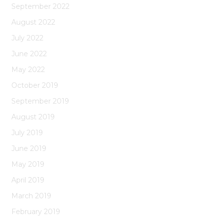
September 2022
August 2022
July 2022
June 2022
May 2022
October 2019
September 2019
August 2019
July 2019
June 2019
May 2019
April 2019
March 2019
February 2019