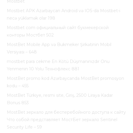
Mostbet
Mostbet APK Azərbaycan Android və IOS-da Mostbet-i
necə yükləmək olar 198
Mostbet com официальный сайт букмекерской
конторы Мостбет 502
MostBet Mobile App və Bukmeker Şirkətinin Mobil
Versiyası – 648
mostbet para cekme En Kötü Düşmanınızdır Onu
Yenmenin 10 Yolu Технофлекс 881
MostBet promo kod Azərbaycanda MostBet promosyon
kodu – 455
MostBet Türkiye, resmi site, Giriş, 2500 Liraya Kadar
Bonus 853
MostBet зеркало для бесперебойного доступа к сайту
Что собой представляет МостБет зеркало Sentinel
Security Life – 59