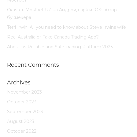
Мостбет
Скачать Mostbet UZ на Андроид apk и IOS: обзор
букмекера
Terri Irwin: All you need to know about Steve Irwins wife
Real Australia or Fake Canada Trading App?
About us Reliable and Safe Trading Platform 2023
Recent Comments
Archives
November 2023
October 2023
September 2023
August 2023
October 2022