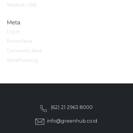
Mostbet – 326
Meta
Log in
Entries feed
Comments feed
WordPress.org
(62) 21 2963 8000
info@greenhub.co.id