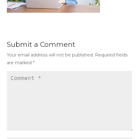
Submit a Comment
Your email address will not be published.
Required fields
are marked
*