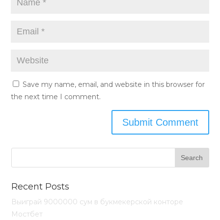
Save my name, email, and website in this browser for
the next time I comment.
Recent Posts
Выиграй 9000000 сум в букмекерской конторе
Мостбет