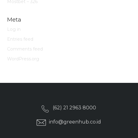
Mostbet – 326
Meta
Log in
Entries feed
Comments feed
WordPress.org
(62) 21 2963 8000
info@greenhub.co.id