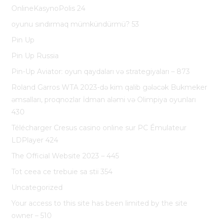
OnlineKasynoPolis 24
oyunu sındırmaq mümkündürmü? 53
Pin Up
Pin Up Russia
Pin-Up Aviator: oyun qaydaları və strategiyaları – 873
Roland Garros WTA 2023-də kim qalib gələcək Bukmeker
əmsalları, proqnozlar İdman aləmi və Olimpiya oyunları
430
Télécharger Cresus casino online sur PC Émulateur
LDPlayer 424
The Official Website 2023 – 445
Tot ceea ce trebuie sa stii 354
Uncategorized
Your access to this site has been limited by the site
owner – 510