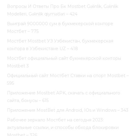
Вопросы И Ответы Про Бк Mostbet Gəlinlik, Gəlinlik
Modelleri, Gəlinlik qiymətləri – 424
Выиграй 9000000 сум в букмекерской конторе
Мостбет – 775
Мостбет Mostbet УЗ Узбекистан, букмекерская
контора в Узбекистане UZ – 418
Мостбет официальный сайт букмекерской конторы
Mostbet 3
Официальный сайт Мостбет Ставки на спорт Mostbet –
595
Приложение Mostbet APK, скачать с официального
сайта, бонусы – 615
Приложения MostBet для Android, IOs и Windows – 343
Рабочее зеркало Мостбет на сегодня 2023:
актуальные ссылки, и способы обхода блокировки
Mostbet – 326