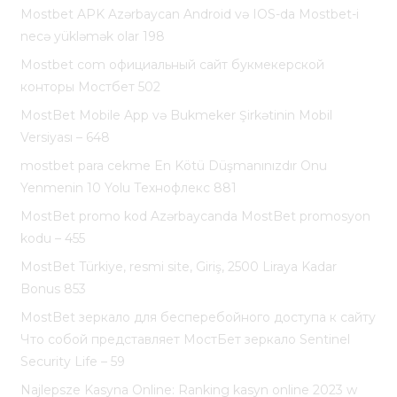
Mostbet APK Azərbaycan Android və IOS-da Mostbet-i
necə yükləmək olar 198
Mostbet com официальный сайт букмекерской
конторы Мостбет 502
MostBet Mobile App və Bukmeker Şirkətinin Mobil
Versiyası – 648
mostbet para cekme En Kötü Düşmanınızdır Onu
Yenmenin 10 Yolu Технофлекс 881
MostBet promo kod Azərbaycanda MostBet promosyon
kodu – 455
MostBet Türkiye, resmi site, Giriş, 2500 Liraya Kadar
Bonus 853
MostBet зеркало для бесперебойного доступа к сайту
Что собой представляет МостБет зеркало Sentinel
Security Life – 59
Najlepsze Kasyna Online: Ranking kasyn online 2023 w