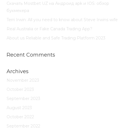
Скачать Mostbet UZ на Андроид apk и IOS: обзор
букмекера
Terri Irwin: All you need to know about Steve Irwins wife
Real Australia or Fake Canada Trading App?
About us Reliable and Safe Trading Platform 2023
Recent Comments
Archives
November 2023
October 2023
September 2023
August 2023
October 2022
September 2022