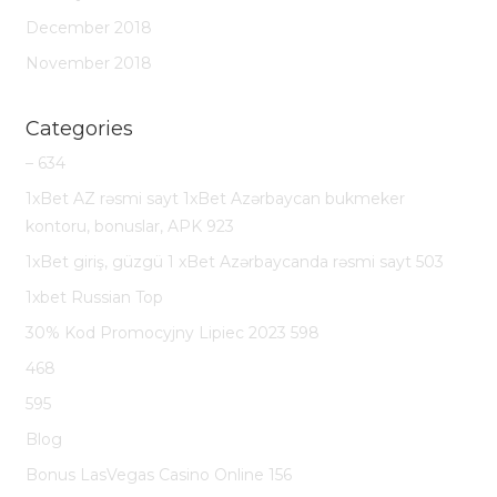
December 2018
November 2018
Categories
– 634
1xBet AZ rəsmi sayt 1xBet Azərbaycan bukmeker
kontoru, bonuslar, APK 923
1xBet giriş, güzgü 1 xBet Azərbaycanda rəsmi sayt 503
1xbet Russian Top
30% Kod Promocyjny Lipiec 2023 598
468
595
Blog
Bonus LasVegas Casino Online 156