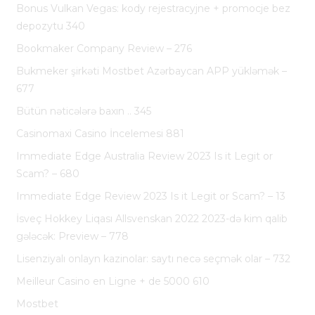
Bonus Vulkan Vegas: kody rejestracyjne + promocje bez
depozytu 340
Bookmaker Company Review – 276
Bukmeker şirkəti Mostbet Azərbaycan APP yükləmək –
677
Bütün nəticələrə baxın .. 345
Casinomaxi Casino İncelemesi 881
Immediate Edge Australia Review 2023 Is it Legit or
Scam? – 680
Immediate Edge Review 2023 Is it Legit or Scam? – 13
İsveç Hokkey Liqası Allsvenskan 2022 2023-də kim qalib
gələcək: Preview – 778
Lisenziyalı onlayn kazinolar: saytı necə seçmək olar – 732
Meilleur Casino en Ligne + de 5000 610
Mostbet