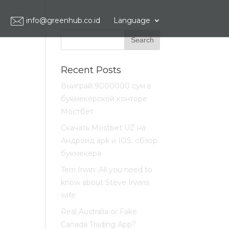
info@greenhub.co.id
Language
Recent Posts
Выиграй 9000000 сум в
букмекерской конторе
Мостбет
Скачать Mostbet UZ на
Андроид apk и IOS: обзор
букмекера
Terri Irwin: All you need to
know about Steve Irwins
wife
Real Australia or Fake
Canada Trading App?