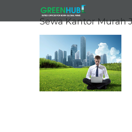
Sewa Kantor Murah J