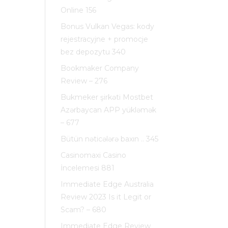
Online 156
Bonus Vulkan Vegas: kody
rejestracyjne + promocje
bez depozytu 340
Bookmaker Company
Review – 276
Bukmeker şirkəti Mostbet
Azərbaycan APP yükləmək
– 677
Bütün nəticələrə baxın .. 345
Casinomaxi Casino
İncelemesi 881
Immediate Edge Australia
Review 2023 Is it Legit or
Scam? – 680
Immediate Edge Review