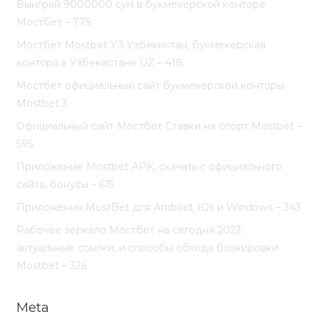
Выиграй 9000000 сум в букмекерской конторе
Мостбет – 775
Мостбет Mostbet УЗ Узбекистан, букмекерская
контора в Узбекистане UZ – 418
Мостбет официальный сайт букмекерской конторы
Mostbet 3
Официальный сайт Мостбет Ставки на спорт Mostbet –
595
Приложение Mostbet APK, скачать с официального
сайта, бонусы – 615
Приложения MostBet для Android, IOs и Windows – 343
Рабочее зеркало Мостбет на сегодня 2023:
актуальные ссылки, и способы обхода блокировки
Mostbet – 326
Meta