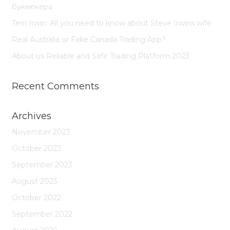
букмекера
Terri Irwin: All you need to know about Steve Irwins wife
Real Australia or Fake Canada Trading App?
About us Reliable and Safe Trading Platform 2023
Recent Comments
Archives
November 2023
October 2023
September 2023
August 2023
October 2022
September 2022