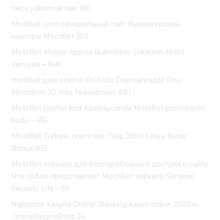
necə yükləmək olar 198
Mostbet com официальный сайт букмекерской
конторы Мостбет 502
MostBet Mobile App və Bukmeker Şirkətinin Mobil
Versiyası – 648
mostbet para cekme En Kötü Düşmanınızdır Onu
Yenmenin 10 Yolu Технофлекс 881
MostBet promo kod Azərbaycanda MostBet promosyon
kodu – 455
MostBet Türkiye, resmi site, Giriş, 2500 Liraya Kadar
Bonus 853
MostBet зеркало для бесперебойного доступа к сайту
Что собой представляет МостБет зеркало Sentinel
Security Life – 59
Najlepsze Kasyna Online: Ranking kasyn online 2023 w
OnlineKasynoPolis 24