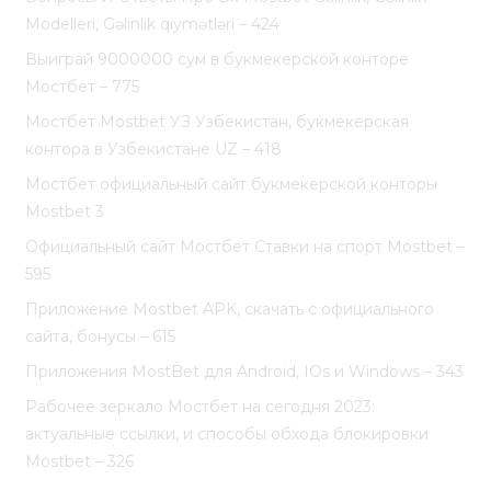
Modelleri, Gəlinlik qiymətləri – 424
Выиграй 9000000 сум в букмекерской конторе
Мостбет – 775
Мостбет Mostbet УЗ Узбекистан, букмекерская
контора в Узбекистане UZ – 418
Мостбет официальный сайт букмекерской конторы
Mostbet 3
Официальный сайт Мостбет Ставки на спорт Mostbet –
595
Приложение Mostbet APK, скачать с официального
сайта, бонусы – 615
Приложения MostBet для Android, IOs и Windows – 343
Рабочее зеркало Мостбет на сегодня 2023:
актуальные ссылки, и способы обхода блокировки
Mostbet – 326