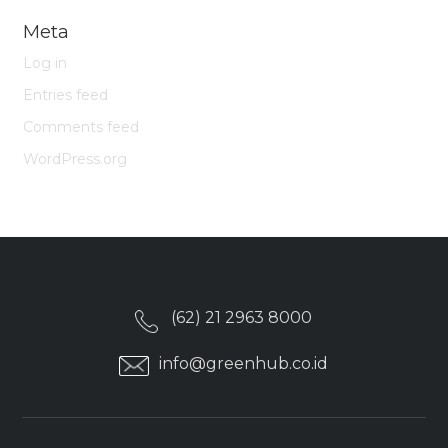
Meta
Log in
Entries feed
Comments feed
WordPress.org
(62) 21 2963 8000
info@greenhub.co.id