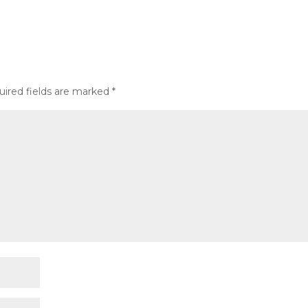
uired fields are marked
*