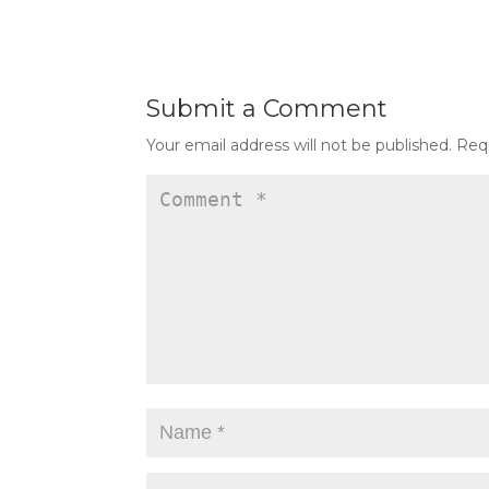
Submit a Comment
Your email address will not be published.
Req