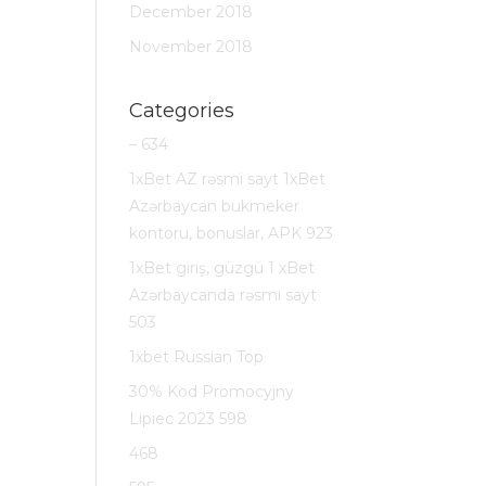
December 2018
November 2018
Categories
– 634
1xBet AZ rəsmi sayt 1xBet
Azərbaycan bukmeker
kontoru, bonuslar, APK 923
1xBet giriş, güzgü 1 xBet
Azərbaycanda rəsmi sayt
503
1xbet Russian Top
30% Kod Promocyjny
Lipiec 2023 598
468