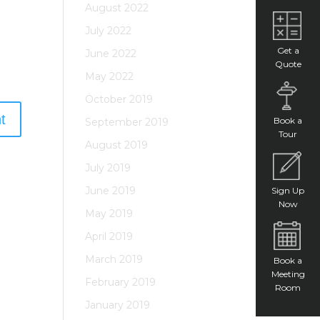
August 2022
July 2022
Get a
June 2022
Quote
May 2022
October 2019
Book a
September 2019
Tour
August 2019
July 2019
June 2019
Sign Up
Now
May 2019
April 2019
March 2019
Book a
Meeting
February 2019
Room
January 2019