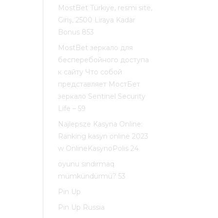
MostBet Türkiye, resmi site,
Giriş, 2500 Liraya Kadar
Bonus 853
MostBet зеркало для
бесперебойного доступа
к сайту Что собой
представляет МостБет
зеркало Sentinel Security
Life – 59
Najlepsze Kasyna Online:
Ranking kasyn online 2023
w OnlineKasynoPolis 24
oyunu sındırmaq
mümkündürmü? 53
Pin Up
Pin Up Russia