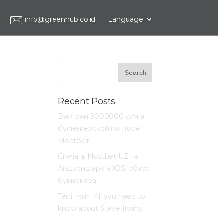
info@greenhub.co.id
Language
Recent Posts
Выиграй 9000000 сум в
букмекерской конторе
Мостбет
Скачать Mostbet UZ на
Андроид apk и IOS: обзор
букмекера
Terri Irwin: All you need to
know about Steve Irwins