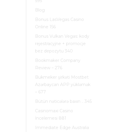
595
Blog
Bonus LasVegas Casino
Online 156
Bonus Vulkan Vegas: kody
rejestracyjne + promocje
bez depozytu 340
Bookmaker Company
Review – 276
Bukmeker şirkəti Mostbet
Azərbaycan APP yükləmək
– 677
Bütün nəticələrə baxın .. 345
Casinomaxi Casino
İncelemesi 881
Immediate Edge Australia