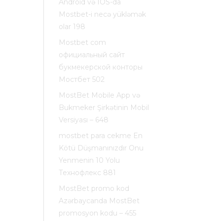
Android və IOS-da
Mostbet-i necə yükləmək
olar 198
Mostbet com
официальный сайт
букмекерской конторы
Мостбет 502
MostBet Mobile App və
Bukmeker Şirkətinin Mobil
Versiyası – 648
mostbet para cekme En
Kötü Düşmanınızdır Onu
Yenmenin 10 Yolu
Технофлекс 881
MostBet promo kod
Azərbaycanda MostBet
promosyon kodu – 455