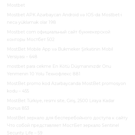
Mostbet
Mostbet APK Azərbaycan Android və IOS-da Mostbet-i
necə yükləmək olar 198
Mostbet com официальный сайт букмекерской
конторы Мостбет 502
MostBet Mobile App və Bukmeker Şirkətinin Mobil
Versiyası – 648
mostbet para cekme En Kötü Düşmanınızdır Onu
Yenmenin 10 Yolu Технофлекс 881
MostBet promo kod Azərbaycanda MostBet promosyon
kodu – 455
MostBet Türkiye, resmi site, Giriş, 2500 Liraya Kadar
Bonus 853
MostBet зеркало для бесперебойного доступа к сайту
Что собой представляет МостБет зеркало Sentinel
Security Life – 59