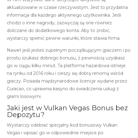
aktualizowane w czasie rzeczywistym. Jest to przydatna
informacja dla każdego aktywnego użytkownika. Jeśli
chodzi o inne nagrody, zazwyczaj są one również
doliczane do dodatkowego konta. Aby to zrobić,
wystarczy spełnić pewne warunki, które stawia firma.
Nawet jeśli jesteś zupełnym początkującym graczem i po
prostu szukasz dobrego bonusu, z pewnością uzyskasz
go w ciągu kilku minut. Ta platforma hazardowa istnieje
na rynku od 2016 roku i cieszy się dobrą renomą wśród
graczy. Posiada międzynarodowe licencje wydane przez
Curacao, co uprawnia kasyno do świadczenia usług z
grami losowymi.
Jaki jest w Vulkan Vegas Bonus bez
Depozytu?
Wystarczy odebrać specjalny kod bonusowy Vulkan
Vegas i wpisać go w odpowiednie miejsce po