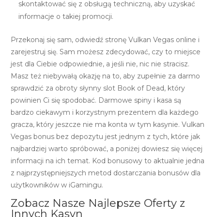
skontaktować się z obsługą techniczną, aby uzyskać
informacje o takiej promocji.
Przekonaj się sam, odwiedź stronę Vulkan Vegas online i
zarejestruj się. Sam możesz zdecydować, czy to miejsce
jest dla Ciebie odpowiednie, a jeśli nie, nic nie stracisz.
Masz też niebywałą okazję na to, aby zupełnie za darmo
sprawdzić za obroty słynny slot Book of Dead, który
powinien Ci się spodobać. Darmowe spiny i kasa są
bardzo ciekawym i korzystnym prezentem dla każdego
gracza, który jeszcze nie ma konta w tym kasynie. Vulkan
Vegas bonus bez depozytu jest jednym z tych, które jak
najbardziej warto spróbować, a poniżej dowiesz się więcej
informacji na ich temat. Kod bonusowy to aktualnie jedna
z najprzystępniejszych metod dostarczania bonusów dla
użytkowników w iGamingu.
Zobacz Nasze Najlepsze Oferty z
Innych Kasyn