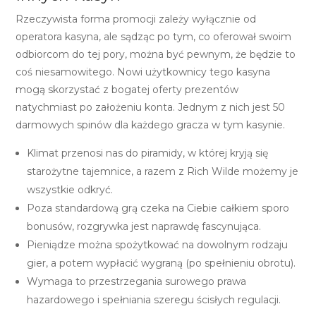
Rzeczywista forma promocji zależy wyłącznie od
operatora kasyna, ale sądząc po tym, co oferował swoim
odbiorcom do tej pory, można być pewnym, że będzie to
coś niesamowitego. Nowi użytkownicy tego kasyna
mogą skorzystać z bogatej oferty prezentów
natychmiast po założeniu konta. Jednym z nich jest 50
darmowych spinów dla każdego gracza w tym kasynie.
Klimat przenosi nas do piramidy, w której kryją się
starożytne tajemnice, a razem z Rich Wilde możemy je
wszystkie odkryć.
Poza standardową grą czeka na Ciebie całkiem sporo
bonusów, rozgrywka jest naprawdę fascynująca.
Pieniądze można spożytkować na dowolnym rodzaju
gier, a potem wypłacić wygraną (po spełnieniu obrotu).
Wymaga to przestrzegania surowego prawa
hazardowego i spełniania szeregu ścisłych regulacji.