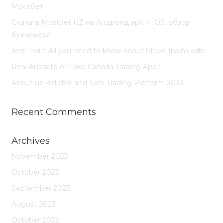
Мостбет
Скачать Mostbet UZ на Андроид apk и IOS: обзор
букмекера
Terri Irwin: All you need to know about Steve Irwins wife
Real Australia or Fake Canada Trading App?
About us Reliable and Safe Trading Platform 2023
Recent Comments
Archives
November 2023
October 2023
September 2023
August 2023
October 2022