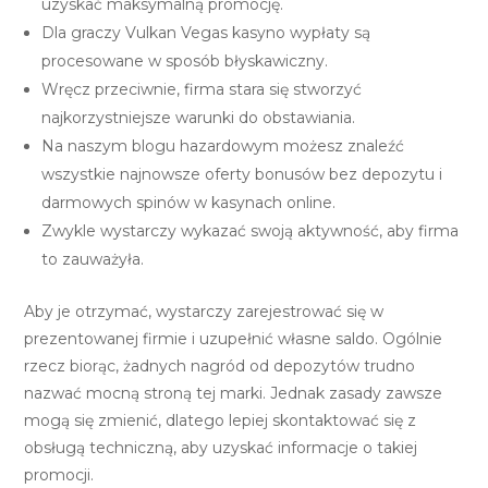
uzyskać maksymalną promocję.
Dla graczy Vulkan Vegas kasyno wypłaty są
procesowane w sposób błyskawiczny.
Wręcz przeciwnie, firma stara się stworzyć
najkorzystniejsze warunki do obstawiania.
Na naszym blogu hazardowym możesz znaleźć
wszystkie najnowsze oferty bonusów bez depozytu i
darmowych spinów w kasynach online.
Zwykle wystarczy wykazać swoją aktywność, aby firma
to zauważyła.
Aby je otrzymać, wystarczy zarejestrować się w
prezentowanej firmie i uzupełnić własne saldo. Ogólnie
rzecz biorąc, żadnych nagród od depozytów trudno
nazwać mocną stroną tej marki. Jednak zasady zawsze
mogą się zmienić, dlatego lepiej skontaktować się z
obsługą techniczną, aby uzyskać informacje o takiej
promocji.