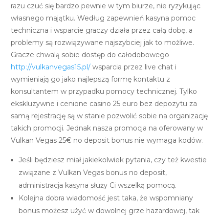
razu czuć się bardzo pewnie w tym biurze, nie ryzykując
własnego majątku. Według zapewnień kasyna pomoc
techniczna i wsparcie graczy działa przez całą dobę, a
problemy są rozwiązywane najszybciej jak to możliwe.
Gracze chwalą sobie dostęp do całodobowego
http://vulkanvegas15.pl/
wsparcia przez live chat i
wymieniają go jako najlepszą formę kontaktu z
konsultantem w przypadku pomocy technicznej. Tylko
ekskluzywne i cenione casino 25 euro bez depozytu za
samą rejestrację są w stanie pozwolić sobie na organizację
takich promocji. Jednak nasza promocja na oferowany w
Vulkan Vegas 25€ no deposit bonus nie wymaga kodów.
Jeśli będziesz miał jakiekolwiek pytania, czy też kwestie
związane z Vulkan Vegas bonus no deposit,
administracja kasyna służy Ci wszelką pomocą.
Kolejna dobra wiadomość jest taka, że wspomniany
bonus możesz użyć w dowolnej grze hazardowej, tak