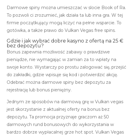
Darmowe spiny można umieszczać w slocie Book of Ra.
To pozwoli ci zrozumieć, jak działa ta lub inna gra. W tej
firmie początkujący mogą liczyć na pełne wsparcie. To
gotówka, a także prawo do Vulkan Vegas free spins.
Gdzie i jak wybrać dobre kasyno z ofertą na 25 €
bez depozytu?
Bonus zapewnia możliwość zabawy o prawdziwe
pieniądze, nie wymagając w zamian za to wpłaty na
swoje konto. Wystarczy po prostu zalogować się, przejść
do zakładki, gdzie wpisuje się kod i potwierdzić akcję.
Odebrać można darmowe spiny bez depozytu za
rejestrację lub bonus pieniężny.
Jednym ze sposobów na darmową grę w Vulkan vegas
jest skorzystanie z aktualnej oferty na bonus bez
depozytu. Ta promocja przyznaje graczom aż 50
darmowych rund bonusowych do wykorzystania w
bardzo dobrze wypłacalnej grze hot spot. Vulkan Vegas