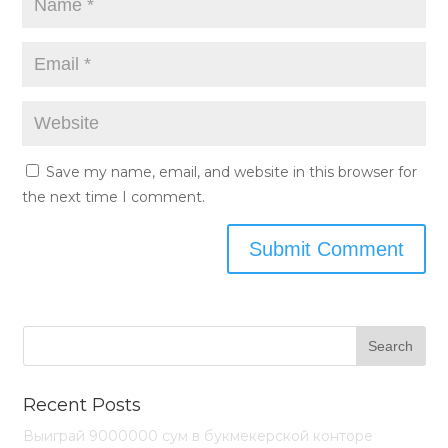
Save my name, email, and website in this browser for
the next time I comment.
Recent Posts
Выиграй 9000000 сум в букмекерской конторе