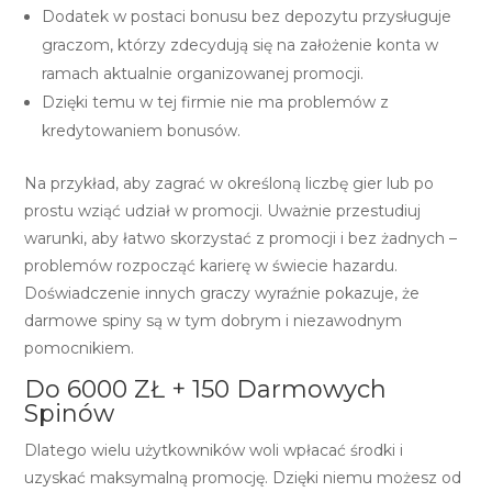
Dodatek w postaci bonusu bez depozytu przysługuje
graczom, którzy zdecydują się na założenie konta w
ramach aktualnie organizowanej promocji.
Dzięki temu w tej firmie nie ma problemów z
kredytowaniem bonusów.
Na przykład, aby zagrać w określoną liczbę gier lub po
prostu wziąć udział w promocji. Uważnie przestudiuj
warunki, aby łatwo skorzystać z promocji i bez żadnych –
problemów rozpocząć karierę w świecie hazardu.
Doświadczenie innych graczy wyraźnie pokazuje, że
darmowe spiny są w tym dobrym i niezawodnym
pomocnikiem.
Do 6000 ZŁ + 150 Darmowych
Spinów
Dlatego wielu użytkowników woli wpłacać środki i
uzyskać maksymalną promocję. Dzięki niemu możesz od