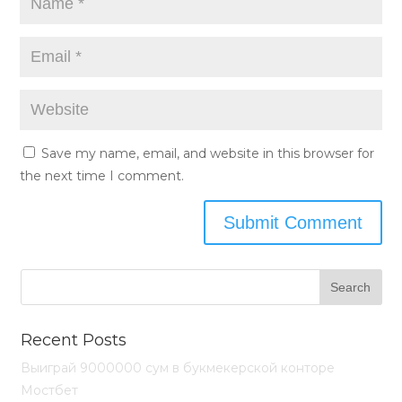
Save my name, email, and website in this browser for
the next time I comment.
Recent Posts
Выиграй 9000000 сум в букмекерской конторе
Мостбет