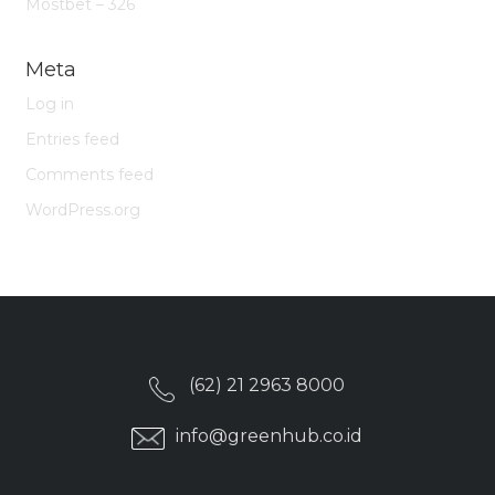
Mostbet – 326
Meta
Log in
Entries feed
Comments feed
WordPress.org
(62) 21 2963 8000
info@greenhub.co.id