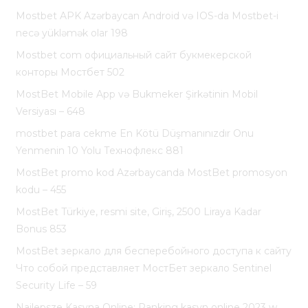
Mostbet APK Azərbaycan Android və IOS-da Mostbet-i
necə yükləmək olar 198
Mostbet com официальный сайт букмекерской
конторы Мостбет 502
MostBet Mobile App və Bukmeker Şirkətinin Mobil
Versiyası – 648
mostbet para cekme En Kötü Düşmanınızdır Onu
Yenmenin 10 Yolu Технофлекс 881
MostBet promo kod Azərbaycanda MostBet promosyon
kodu – 455
MostBet Türkiye, resmi site, Giriş, 2500 Liraya Kadar
Bonus 853
MostBet зеркало для бесперебойного доступа к сайту
Что собой представляет МостБет зеркало Sentinel
Security Life – 59
Najlepsze Kasyna Online: Ranking kasyn online 2023 w