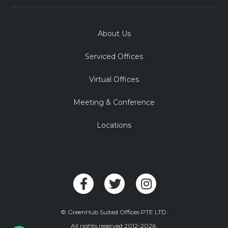
About Us
Serviced Offices
Virtual Offices
Meeting & Conference
Locations
© GreenHub Suited Offices PTE LTD.
All rights reserved 2012-2026.