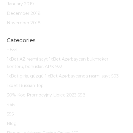
January 2019
December 2018
November 2018
Categories
– 634
1xBet AZ rəsmi sayt 1xBet Azərbaycan bukmeker
kontoru, bonuslar, APK 923
1xBet giriş, güzgü 1 xBet Azərbaycanda rəsmi sayt 503
1xbet Russian Top
30% Kod Promocyjny Lipiec 2023 598
468
595
Blog