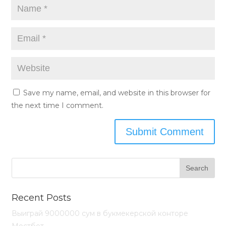
Save my name, email, and website in this browser for
the next time I comment.
Recent Posts
Выиграй 9000000 сум в букмекерской конторе