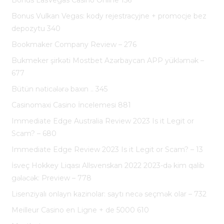
Bonus LasVegas Casino Online 156
Bonus Vulkan Vegas: kody rejestracyjne + promocje bez
depozytu 340
Bookmaker Company Review – 276
Bukmeker şirkəti Mostbet Azərbaycan APP yükləmək –
677
Bütün nəticələrə baxın .. 345
Casinomaxi Casino İncelemesi 881
Immediate Edge Australia Review 2023 Is it Legit or
Scam? – 680
Immediate Edge Review 2023 Is it Legit or Scam? – 13
İsveç Hokkey Liqası Allsvenskan 2022 2023-də kim qalib
gələcək: Preview – 778
Lisenziyalı onlayn kazinolar: saytı necə seçmək olar – 732
Meilleur Casino en Ligne + de 5000 610