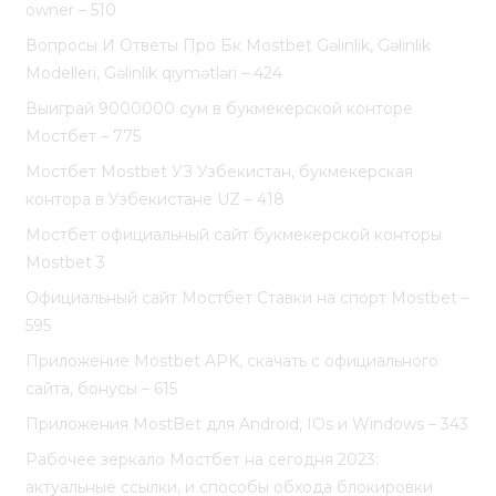
owner – 510
Вопросы И Ответы Про Бк Mostbet Gəlinlik, Gəlinlik
Modelleri, Gəlinlik qiymətləri – 424
Выиграй 9000000 сум в букмекерской конторе
Мостбет – 775
Мостбет Mostbet УЗ Узбекистан, букмекерская
контора в Узбекистане UZ – 418
Мостбет официальный сайт букмекерской конторы
Mostbet 3
Официальный сайт Мостбет Ставки на спорт Mostbet –
595
Приложение Mostbet APK, скачать с официального
сайта, бонусы – 615
Приложения MostBet для Android, IOs и Windows – 343
Рабочее зеркало Мостбет на сегодня 2023:
актуальные ссылки, и способы обхода блокировки