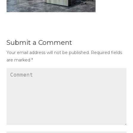
Submit a Comment
Your email address will not be published.
Required fields
are marked
*