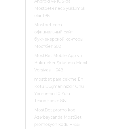
Android və IOS-da
Mostbet-i necə yükləmək
olar 198
Mostbet com
официальный сайт
букмекерской конторы
Мостбет 502
MostBet Mobile App və
Bukmeker Şirkətinin Mobil
Versiyası – 648
mostbet para cekme En
Kötü Düşmanınızdır Onu
Yenmenin 10 Yolu
Технофлекс 881
MostBet promo kod
Azərbaycanda MostBet
promosyon kodu – 455