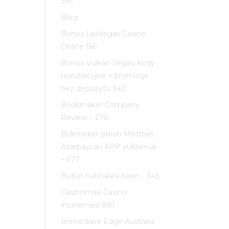
595
Blog
Bonus LasVegas Casino
Online 156
Bonus Vulkan Vegas: kody
rejestracyjne + promocje
bez depozytu 340
Bookmaker Company
Review – 276
Bukmeker şirkəti Mostbet
Azərbaycan APP yükləmək
– 677
Bütün nəticələrə baxın .. 345
Casinomaxi Casino
İncelemesi 881
Immediate Edge Australia