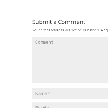
Submit a Comment
Your email address will not be published.
Requ