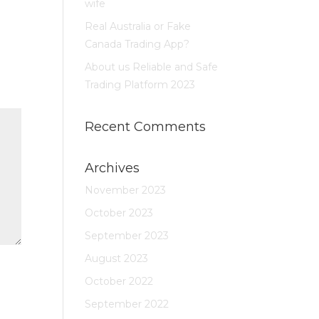
wife
Real Australia or Fake
Canada Trading App?
About us Reliable and Safe
Trading Platform 2023
Recent Comments
Archives
November 2023
October 2023
September 2023
August 2023
October 2022
September 2022