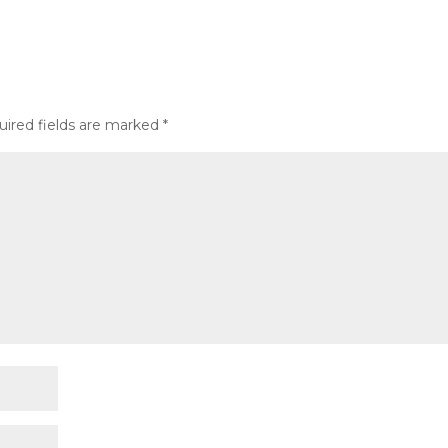
ired fields are marked
*