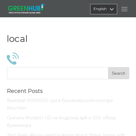
English
local
Recent Posts
Выиграй 9000000 сум в букмекерской конторе
Мостбет
Скачать Mostbet UZ на Андроид apk и IOS: обзор
букмекера
Terri Irwin: All you need to know about Steve Irwins wife