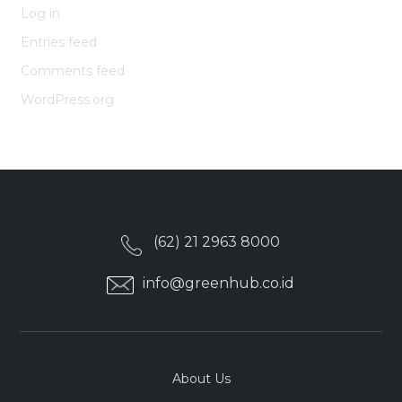
Log in
Entries feed
Comments feed
WordPress.org
(62) 21 2963 8000
info@greenhub.co.id
About Us