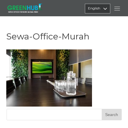
English
Sewa-Office-Murah