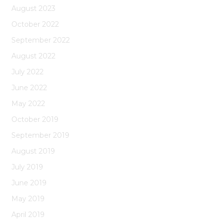
August 2023
October 2022
September 2022
August 2022
July 2022
June 2022
May 2022
October 2019
September 2019
August 2019
July 2019
June 2019
May 2019
April 2019