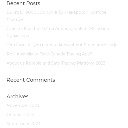
Recent Posts
Выиграй 9000000 сум в букмекерской конторе
Мостбет
Скачать Mostbet UZ на Андроид apk и IOS: обзор
букмекера
Terri Irwin: All you need to know about Steve Irwins wife
Real Australia or Fake Canada Trading App?
About us Reliable and Safe Trading Platform 2023
Recent Comments
Archives
November 2023
October 2023
September 2023