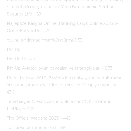
Что собой представляет МостБет зеркало Sentinel
Security Life – 59
Najlepsze Kasyna Online: Ranking kasyn online 2023 w
OnlineKasynoPolis 24
oyunu sındırmaq mümkündürmü? 53
Pin Up
Pin Up Russia
Pin-Up Aviator: oyun qaydaları və strategiyaları – 873
Roland Garros WTA 2023-də kim qalib gələcək Bukmeker
əmsalları, proqnozlar İdman aləmi və Olimpiya oyunları
430
Télécharger Cresus casino online sur PC Émulateur
LDPlayer 424
The Official Website 2023 – 445
Tot ceea ce trebuie sa stii 354