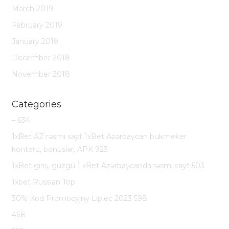
March 2019
February 2019
January 2019
December 2018
November 2018
Categories
– 634
1xBet AZ rəsmi sayt 1xBet Azərbaycan bukmeker
kontoru, bonuslar, APK 923
1xBet giriş, güzgü 1 xBet Azərbaycanda rəsmi sayt 503
1xbet Russian Top
30% Kod Promocyjny Lipiec 2023 598
468