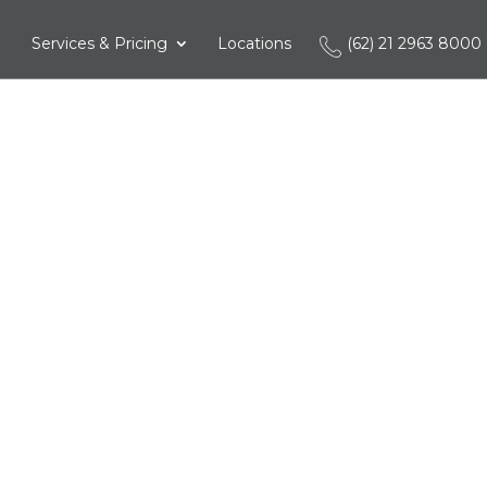
Services & Pricing
Locations
(62) 21 2963 8000