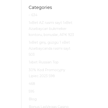
Categories
– 634
1xBet AZ rəsmi sayt 1xBet
Azərbaycan bukmeker
kontoru, bonuslar, APK 923
1xBet giriş, güzgü 1 xBet
Azərbaycanda rəsmi sayt
503
1xbet Russian Top
30% Kod Promocyjny
Lipiec 2023 598
468
595
Blog
Bonus LasVegas Casino