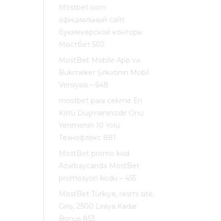
Mostbet com
официальный сайт
букмекерской конторы
Мостбет 502
MostBet Mobile App və
Bukmeker Şirkətinin Mobil
Versiyası – 648
mostbet para cekme En
Kötü Düşmanınızdır Onu
Yenmenin 10 Yolu
Технофлекс 881
MostBet promo kod
Azərbaycanda MostBet
promosyon kodu – 455
MostBet Türkiye, resmi site,
Giriş, 2500 Liraya Kadar
Bonus 853