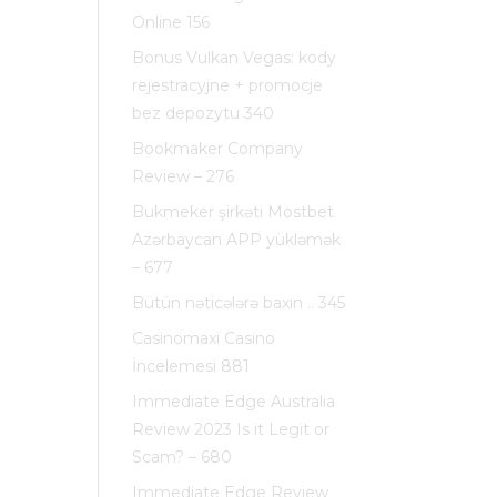
Online 156
Bonus Vulkan Vegas: kody
rejestracyjne + promocje
bez depozytu 340
Bookmaker Company
Review – 276
Bukmeker şirkəti Mostbet
Azərbaycan APP yükləmək
– 677
Bütün nəticələrə baxın .. 345
Casinomaxi Casino
İncelemesi 881
Immediate Edge Australia
Review 2023 Is it Legit or
Scam? – 680
Immediate Edge Review