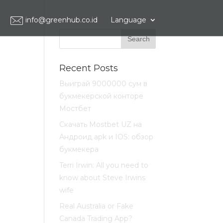
info@greenhub.co.id
Language
Recent Posts
Выиграй 9000000 сум в
букмекерской конторе
Мостбет
Скачать Mostbet UZ на
Андроид apk и IOS: обзор
букмекера
Terri Irwin: All you need to
know about Steve Irwins
wife
Real Australia or Fake
Canada Trading App?